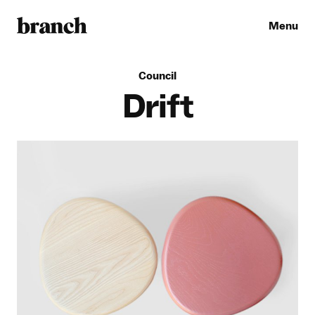
Menu
C
o
u
n
c
i
l
Drift