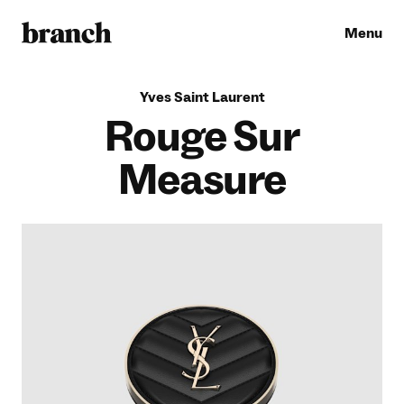
Menu
Y
v
e
s
S
a
i
n
t
L
a
u
r
e
n
t
Rouge Sur
Measure